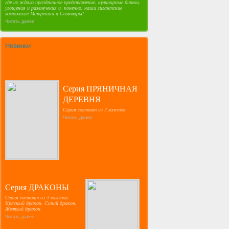
где их ждало праздничное представление, кулинарные битвы,
угощения и развлечения и, конечно, наши гигантские
хохломские Матрешки и Самовары!
Читать далее
Новинки
Серия ПРЯНИЧНАЯ
ДЕРЕВНЯ
Серия состоит из 3 холстов:
Читать далее
Серия ДРАКОНЫ
Серия состоит из 3 холстов:
Красный дракон, Синий дракон,
Желтый дракон
Читать далее