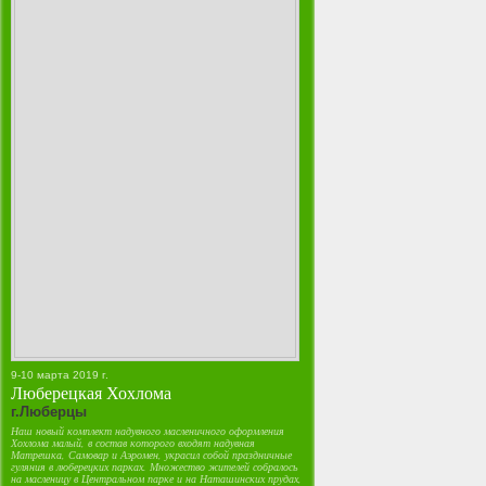
9-10 марта 2019 г.
Люберецкая Хохлома
г.Люберцы
Наш новый комплект надувного масленичного оформления
Хохлома малый, в состав которого входят надувная
Матрешка, Самовар и Аэромен, украсил собой праздничные
гуляния в люберецких парках. Множество жителей собралось
на масленицу в Центральном парке и на Наташинских прудах,